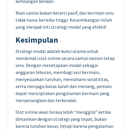
kehilangan kendali.
Main santai bukan berarti pasif, dan bermain seru
tidak harus berisiko tinggi. Keseimbangan inilah
yang menjadi inti strategi modal yang efektif.
Kesimpulan
Strategi modal adalah kunci utama untuk
menikmati slot online secara santai namun tetap
seru. Dengan menetapkan modal sebagai
anggaran hiburan, membagi sesi bermain,
menyesuaikan taruhan, memahami volatilitas,
serta menjaga batas kalah dan menang, pemain
dapat menciptakan pengalaman bermain yang
menyenangkan dan terkendali.
Slot online akan terasa lebih “menggila” ketika
dimainkan dengan strategi yang tepat, bukan
karena taruhan besar, tetapi karena pengalaman