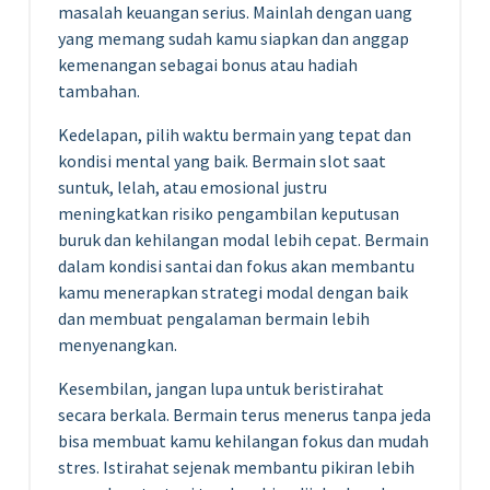
masalah keuangan serius. Mainlah dengan uang
yang memang sudah kamu siapkan dan anggap
kemenangan sebagai bonus atau hadiah
tambahan.
Kedelapan, pilih waktu bermain yang tepat dan
kondisi mental yang baik. Bermain slot saat
suntuk, lelah, atau emosional justru
meningkatkan risiko pengambilan keputusan
buruk dan kehilangan modal lebih cepat. Bermain
dalam kondisi santai dan fokus akan membantu
kamu menerapkan strategi modal dengan baik
dan membuat pengalaman bermain lebih
menyenangkan.
Kesembilan, jangan lupa untuk beristirahat
secara berkala. Bermain terus menerus tanpa jeda
bisa membuat kamu kehilangan fokus dan mudah
stres. Istirahat sejenak membantu pikiran lebih