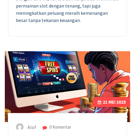
permainan slot dengan tenang, tapi juga
meningkatkan peluang meraih kemenangan
besar tanpa tekanan keuangan.
21
MEI 2025
Alof
0 Komentar