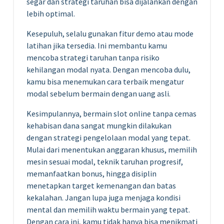
segar dan strategi taruhan bisa dijalankan dengan
lebih optimal.
Kesepuluh, selalu gunakan fitur demo atau mode
latihan jika tersedia. Ini membantu kamu
mencoba strategi taruhan tanpa risiko
kehilangan modal nyata. Dengan mencoba dulu,
kamu bisa menemukan cara terbaik mengatur
modal sebelum bermain dengan uang asli.
Kesimpulannya, bermain slot online tanpa cemas
kehabisan dana sangat mungkin dilakukan
dengan strategi pengelolaan modal yang tepat.
Mulai dari menentukan anggaran khusus, memilih
mesin sesuai modal, teknik taruhan progresif,
memanfaatkan bonus, hingga disiplin
menetapkan target kemenangan dan batas
kekalahan. Jangan lupa juga menjaga kondisi
mental dan memilih waktu bermain yang tepat.
Dengan cara ini, kamu tidak hanya bisa menikmati