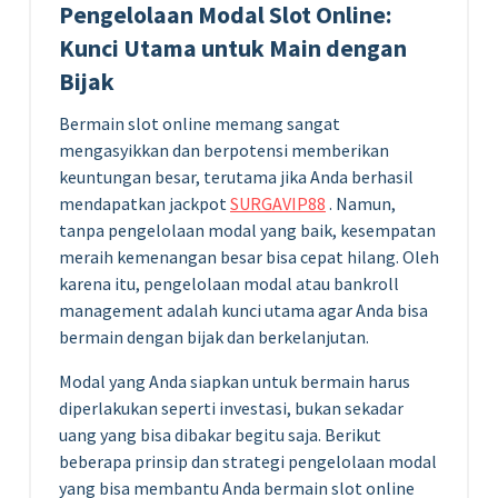
Pengelolaan Modal Slot Online:
Kunci Utama untuk Main dengan
Bijak
Bermain slot online memang sangat
mengasyikkan dan berpotensi memberikan
keuntungan besar, terutama jika Anda berhasil
mendapatkan jackpot
SURGAVIP88
. Namun,
tanpa pengelolaan modal yang baik, kesempatan
meraih kemenangan besar bisa cepat hilang. Oleh
karena itu, pengelolaan modal atau bankroll
management adalah kunci utama agar Anda bisa
bermain dengan bijak dan berkelanjutan.
Modal yang Anda siapkan untuk bermain harus
diperlakukan seperti investasi, bukan sekadar
uang yang bisa dibakar begitu saja. Berikut
beberapa prinsip dan strategi pengelolaan modal
yang bisa membantu Anda bermain slot online