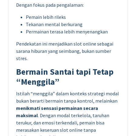
Dengan fokus pada pengalaman:
Pemain lebih rileks
Tekanan mental berkurang
Permainan terasa lebih menyenangkan
Pendekatan ini menjadikan slot online sebagai
sarana hiburan yang seimbang, bukan sumber
stres.
Bermain Santai tapi Tetap
“Menggila”
Istilah “menggila” dalam konteks strategi modal
bukan berarti bermain tanpa kontrol, melainkan
menikmati sensasi permainan secara
maksimal
. Dengan modal terkelola, taruhan
terukur, dan emosi terkendali, pemain bisa
merasakan keseruan slot online tanpa