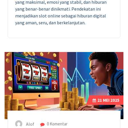
yang maksimal, emosi yang stabil, dan hiburan
yang benar-benar dinikmati. Pendekatan ini
menjadikan slot online sebagai hiburan digital
yang aman, seru, dan berkelanjutan.
21
MEI 2025
Alof
0 Komentar