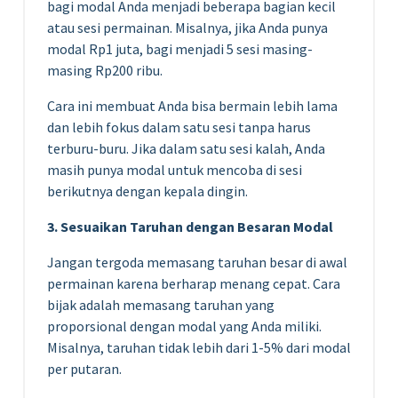
bagi modal Anda menjadi beberapa bagian kecil
atau sesi permainan. Misalnya, jika Anda punya
modal Rp1 juta, bagi menjadi 5 sesi masing-
masing Rp200 ribu.
Cara ini membuat Anda bisa bermain lebih lama
dan lebih fokus dalam satu sesi tanpa harus
terburu-buru. Jika dalam satu sesi kalah, Anda
masih punya modal untuk mencoba di sesi
berikutnya dengan kepala dingin.
3. Sesuaikan Taruhan dengan Besaran Modal
Jangan tergoda memasang taruhan besar di awal
permainan karena berharap menang cepat. Cara
bijak adalah memasang taruhan yang
proporsional dengan modal yang Anda miliki.
Misalnya, taruhan tidak lebih dari 1-5% dari modal
per putaran.