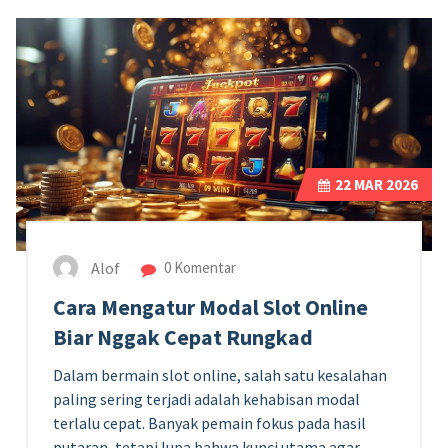
22
MAR 2026
Alof
0 Komentar
Cara Mengatur Modal Slot Online
Biar Nggak Cepat Rungkad
Dalam bermain slot online, salah satu kesalahan
paling sering terjadi adalah kehabisan modal
terlalu cepat. Banyak pemain fokus pada hasil
putaran, tetapi lupa bahwa kunci utama agar